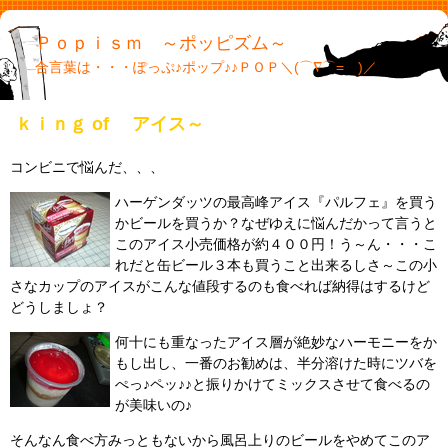
Ｐｏｐｉｓｍ ～ポッピズム～
合言葉は・・・ぽっぷ♪ポップ♪♪ＰＯＰ＼(⌒∇⌒= )／
ｋｉｎｇ of アイス～
コンビニで悩んだ、、、
ハーゲンダッツの最高峰アイス『パルフェ』を買う
かビールを買うか？なぜゆえに悩んだかって言うと
このアイス小売価格が約４００円！う～ん・・・こ
れだと缶ビール３本も買うこと出来るしさ～この小
さなカップのアイスがこんな値段するのも食べれば納得はするけど
どうしましょ？
何十にも重なったアイス層が絶妙なハーモニーをか
もし出し、一番のお勧めは、半分溶けた時にツバを
ぺっ♪ペッ♪♪と振りかけてミックスさせて食べるの
が美味いの♪
そんなん食べ方みっともないから風呂上りのビールをやめてこのア