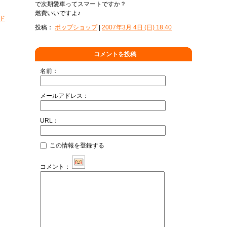
で次期愛車ってスマートですか？
燃費いいですよ♪
ド
投稿：
ポップショップ
|
2007年3月 4日 (日) 18:40
コメントを投稿
名前：
メールアドレス：
URL：
この情報を登録する
コメント：