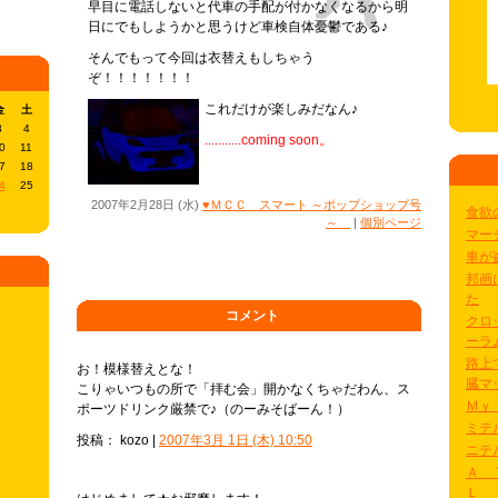
早目に電話しないと代車の手配が付かなくなるから明
日にでもしようかと思うけど車検自体憂鬱である♪
そんでもって今回は衣替えもしちゃう
ぞ！！！！！！！
これだけが楽しみだなん♪
金
土
3
4
...........
coming soon。
0
11
7
18
4
25
2007年2月28日 (水)
♥ＭＣＣ スマート ～ポップショップ号
食欲
～
|
個別ページ
マー
車が
邦画
た
コメント
クロ
ーラ
路上
お！模様替えとな！
臓マ
こりゃいつもの所で「拝む会」開かなくちゃだわん、ス
Ｍｙ
ポーツドリンク厳禁で♪（のーみそばーん！）
ミテ
投稿： kozo |
2007年3月 1日 (木) 10:50
ニテ
Ａ 
Ｌ 