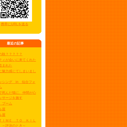
携帯にURLを送る
最近の記事
の秋？？？？？
ティが会いに来てくれた
盗まれた
に魅力感じてしまいまし
ッシング in 仙台フォ
ム
で死んだ猫に、仲間が心
ッサージを施す
 ブーム
ル屋
ル屋
ＴＩＭＥ ＴＯ ＫＩＬ
～評決のとき～