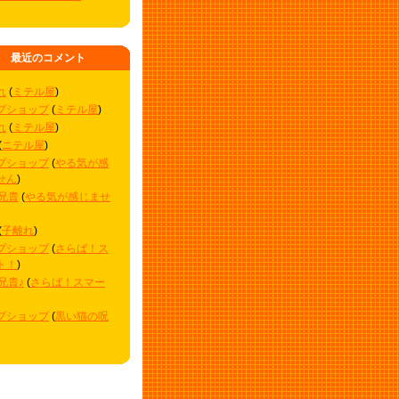
最近のコメント
れ
(
ミテル屋
)
プショップ
(
ミテル屋
)
れ
(
ミテル屋
)
(
ニテル屋
)
プショップ
(
やる気が感
せん
)
o兄貴
(
やる気が感じませ
(
子離れ
)
プショップ
(
さらば！ス
ト！
)
o兄貴♪
(
さらば！スマー
プショップ
(
黒い猫の呪