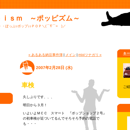
ｐｉｓｍ ～ポッピズム～
・ぽっぷ♪ポップ♪♪ＰＯＰ＼(⌒∇⌒= )／
キー
« あるある納豆事件簿
|
メイン
|
mixiツナガリ »
2007年2月28日 (水)
車検
ご紹
久しぶりです、、、
明日から３月！
いよいよＭＣＣ スマート 『ポップショップ２号』
の初車検が近づいてるんでそろそろ予約の電話で
も・・・