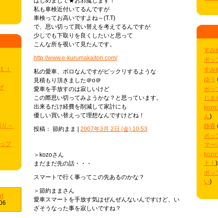
はじめまして★お邪魔します！
私も車検近付いてるんですが
車検ってお高いですよね～(T.T)
で、思い切って買い替えを考えてるんですが
少しでも下取りを良くしたいと思って
こんな所を覗いて見たんです。
すみ
http://www.e-kurumakaitori.com/
ポッ
ＫＥＩ
すみ
私の愛車、ボロなんですがビックリするような
ゆう
見積もり頂きました＠o＠
ザ
愛車を手放すのは寂しいけど
ポッ
この際思い切ってみようかな？と思っています。
じま
出来るだけ経費を削減して家計にも
koz
優しい買い替えって理想なんですけどね！
ん
)
斬り～
静香
投稿： 節約まま |
2007年3月 2日 (金) 10:53
ポッ
ポップ
マー
koz
＞kozoさん
ト！
)
まだまだ先の話・・・
ポッ
スマートで行く事ってこの先あるのかな？
い
)
＞節約ままさん
rt
愛車スマートを手放す気はぜんぜんないんですけど、い
06
ざそうなった事を寂しいですね？