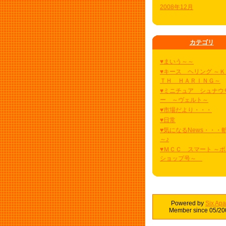
2008年12月
カテゴリ
♥まいう～～
♥キース ヘリング ～
ＴＨ ＨＡＲＩＮＧ～
♥ミニチュア シュナウ
ー ～ヴェルト～
♥市場だより・・・
♥日常
♥気になるNews・・・
～♪
♥ＭＣＣ スマート ～
ショップ号～
Powered by
Six Apa
Member since 05/20